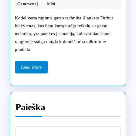
profilaktika:
05-
Comment
0:00
|
02
kaip
Kodėl verta rūpintis garso technika iš anksto Turbūt
išvengti
kiekvienas, kas bent kartą turėjo reikalų su garso
technika, yra patekęs į situaciją, kai svarbiausiame
brangių
renginyje staiga nutyla kolonėlė arba mikrofone
remontų
pradeda
ateityje
Read
Read More
More
Paieška