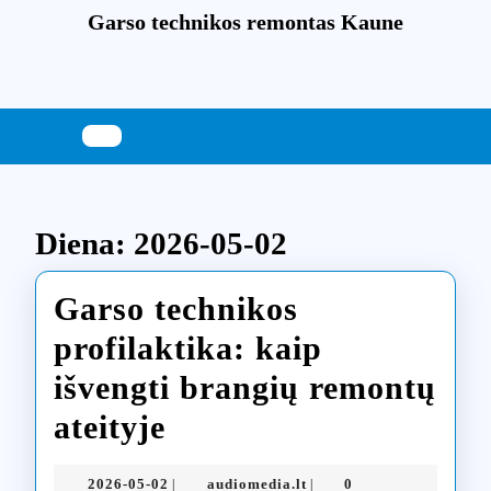
Skip
Garso technikos remontas Kaune
to
content
Skip
to
content
Diena:
2026-05-02
Garso technikos
profilaktika: kaip
išvengti brangių remontų
Garso
ateityje
technikos
2026-
audiomedia.lt
2026-05-02
audiomedia.lt
0
|
|