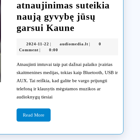
atnaujinimas suteikia
naują gyvybę jūsų
Automobilio
garsui Kaune
radijo
2024-
audiomedia.lt
2024-11-22
audiomedia.lt
0
|
|
atnaujinimas
11-
Comment
0:00
|
22
suteikia
Atnaujinti imtuvai taip pat dažnai palaiko įvairias
naują
skaitmenines medijas, tokias kaip Bluetooth, USB ir
AUX. Tai reiškia, kad galite be vargo prijungti
gyvybę
telefoną ir klausytis mėgstamos muzikos ar
jūsų
audioknygų tiesiai
garsui
Read
Kaune
Read More
More