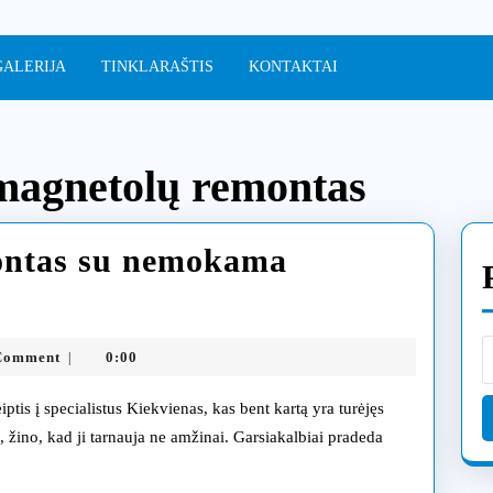
GALERIJA
TINKLARAŠTIS
KONTAKTAI
magnetolų remontas
ontas su nemokama
rso
chnikos
ia.lt
Comment
0:00
|
montas
, žino, kad ji tarnauja ne amžinai. Garsiakalbiai pradeda
mokama