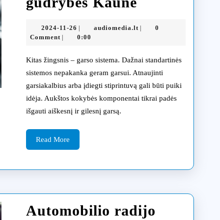
Automobili
gudrybes Kaune
radijo
2024-
audiomedia.lt
2024-11-26
audiomedia.lt
0
|
|
garsą
11-
Comment
0:00
|
26
galima
Kitas žingsnis – garso sistema. Dažnai standartinės
atkurti
sistemos nepakanka geram garsui. Atnaujinti
garsiakalbius arba įdiegti stiprintuvą gali būti puiki
naudojant
idėja. Aukštos kokybės komponentai tikrai padės
patarimus
išgauti aiškesnį ir gilesnį garsą.
ir
Read
gudrybes
Read More
More
Kaune
Automobilio radijo