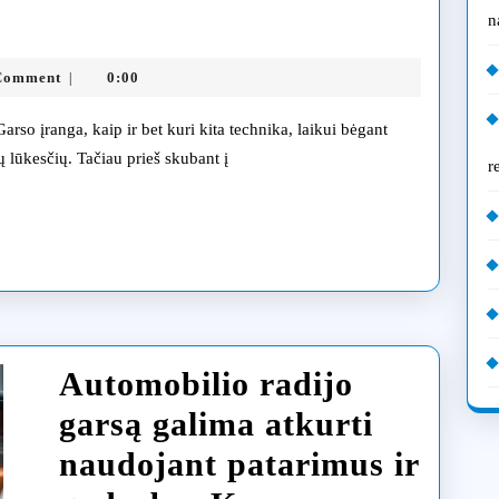
rso
n
chnikos
ia.lt
Comment
0:00
|
lių
itimas:
ų lūkesčių. Tačiau prieš skubant į
r
iginalios
alogiškos
talės
Automobilio radijo
garsą galima atkurti
naudojant patarimus ir