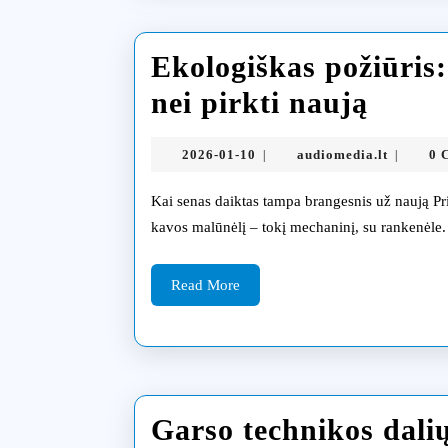
Ekologiškas požiūris
Ekolo
nei pirkti naują
požiū
2026-
audiomed
2026-01-10
audiomedia.lt
0 
|
|
kodėl
01-
10
Kai senas daiktas tampa brangesnis už naują Prisimenu, kaip prieš keletą metų mano močiutė atsinešė seną
remon
kavos malūnėlį – tokį mechaninį, su rankenėle. 
geria
nei
Read
Read More
More
pirkti
naują
Garso technikos dalių