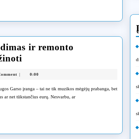
agnostika
une
dimas ir remonto
Garso
žinoti
d
technikos
ia.lt
Comment
0:00
|
draudimas
s
ir
tus ar net tūkstančius eurų. Nesvarbu, ar
remonto
garantijos:
s
ką
reikia