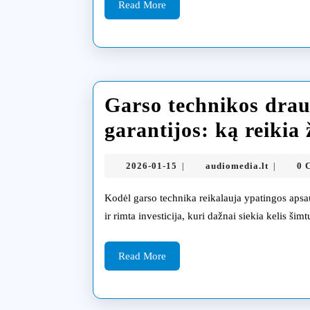
di
Read
Read More
More
Ka
Garso technikos drau
garantijos: ką reikia 
2026-
audiomed
2026-01-15
audiomedia.lt
0 
|
|
01-
15
Kodėl garso technika reikalauja ypatingos apsaugos Garso įranga – tai ne tik muzikos mėgėjų prabanga, bet
ir rimta investicija, kuri dažnai siekia kelis šim
Read
Read More
More