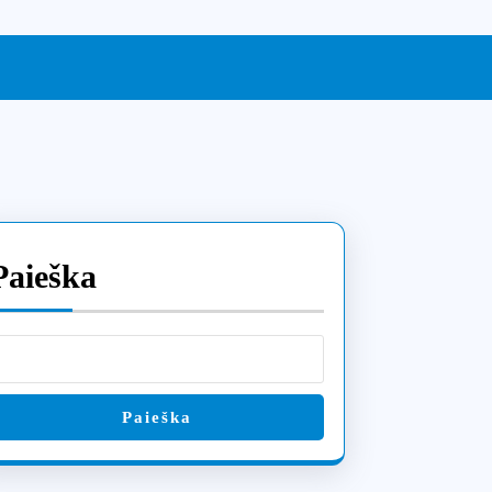
Paieška
Paieška