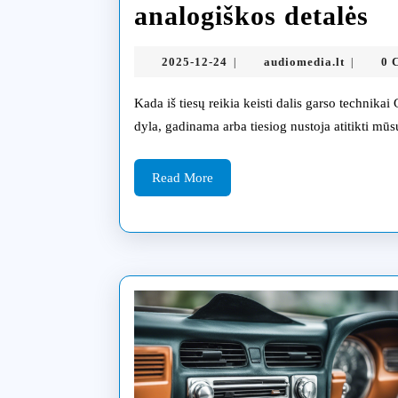
Ga
analogiškos detalės
te
2025-
audiomed
2025-12-24
audiomedia.lt
0 
|
|
da
12-
24
Kada iš tiesų reikia keisti dalis garso technikai Garso įranga, kaip ir bet kuri kita technika, laikui bėgant
ke
dyla, gadinama arba tiesiog nustoja atitikti mūs
or
ar
Read
Read More
More
an
de