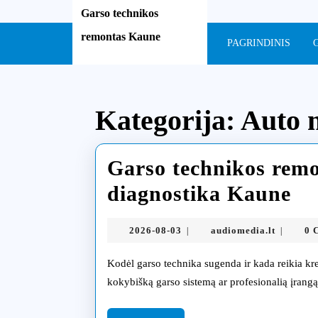
Skip
Garso technikos
to
remontas Kaune
content
PAGRINDINIS
Skip
to
content
Kategorija:
Auto 
Garso technikos rem
Ga
diagnostika Kaune
te
2026-
audiomed
2026-08-03
audiomedia.lt
0 
|
|
re
08-
03
Kodėl garso technika sugenda ir kada reikia kreiptis į specialistus Kiekvienas, kas bent kartą yra turėjęs
su
kokybišką garso sistemą ar profesionalią įrangą
ne