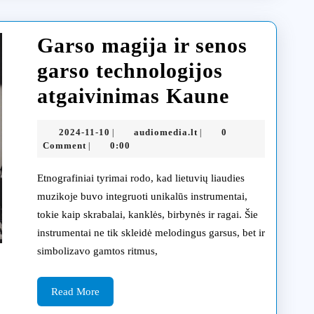
Garso magija ir senos
garso technologijos
Garso
atgaivinimas Kaune
magija
2024-
audiomedia.lt
2024-11-10
audiomedia.lt
0
|
|
ir
11-
Comment
0:00
|
10
senos
Etnografiniai tyrimai rodo, kad lietuvių liaudies
garso
muzikoje buvo integruoti unikalūs instrumentai,
tokie kaip skrabalai, kanklės, birbynės ir ragai. Šie
technolo
instrumentai ne tik skleidė melodingus garsus, bet ir
atgaivin
simbolizavo gamtos ritmus,
Kaune
Read
Read More
More