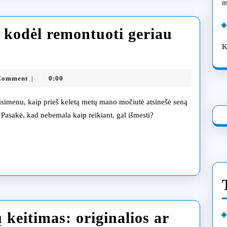
m
žinoti
: kodėl remontuoti geriau
K
giškas
ris:
ia.lt
Comment
0:00
|
tuoti
Pasakė, kad nebemala kaip reikiant, gal išmesti?
u
 keitimas: originalios ar