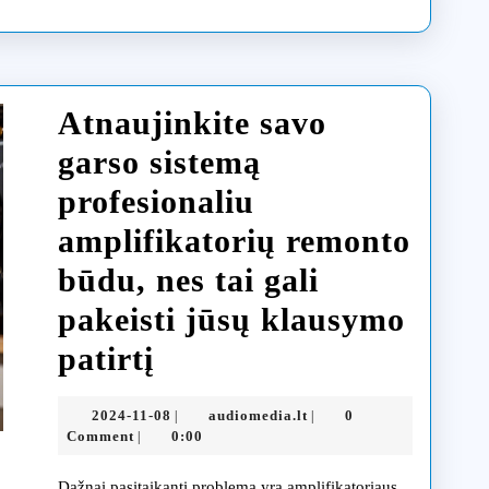
Atnaujinkite savo
garso sistemą
profesionaliu
amplifikatorių remonto
būdu, nes tai gali
pakeisti jūsų klausymo
Atnaujinkite
patirtį
savo
2024-
audiomedia.lt
2024-11-08
audiomedia.lt
0
|
|
garso
11-
Comment
0:00
|
08
sistemą
Dažnai pasitaikanti problema yra amplifikatoriaus