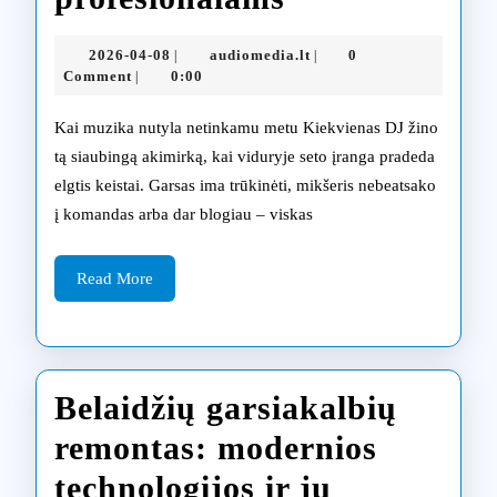
įrangos
2026-
audiomedia.lt
2026-04-08
audiomedia.lt
0
|
|
remontas
04-
Comment
0:00
|
08
Kaune:
Kai muzika nutyla netinkamu metu Kiekvienas DJ žino
greitas
tą siaubingą akimirką, kai viduryje seto įranga pradeda
elgtis keistai. Garsas ima trūkinėti, mikšeris nebeatsako
servisas
į komandas arba dar blogiau – viskas
profesionala
Read
Read More
More
Belaidžių garsiakalbių
remontas: modernios
technologijos ir jų