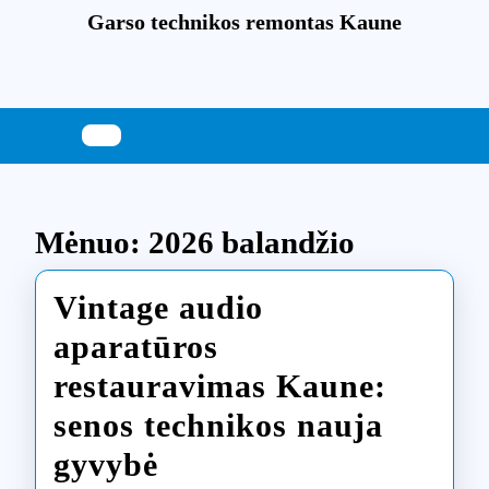
Skip
Garso technikos remontas Kaune
to
content
Skip
to
content
Mėnuo:
2026 balandžio
Vintage audio
aparatūros
restauravimas Kaune:
senos technikos nauja
Vintage
gyvybė