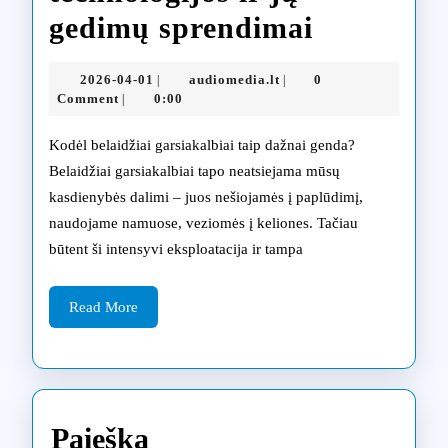
Belaidžių
gedimų sprendimai
garsiakal
2026-
audiomedia.lt
2026-04-01
audiomedia.lt
0
|
|
remontas
04-
Comment
0:00
|
01
modernio
Kodėl belaidžiai garsiakalbiai taip dažnai genda?
technolog
Belaidžiai garsiakalbiai tapo neatsiejama mūsų
kasdienybės dalimi – juos nešiojamės į paplūdimį,
ir
naudojame namuose, veziomės į keliones. Tačiau
jų
būtent ši intensyvi eksploatacija ir tampa
gedimų
Read
sprendim
Read More
More
Paieška