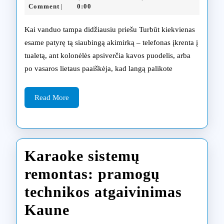
remontas
10-
Comment
0:00
|
30
po
Kai vanduo tampa didžiausiu priešu Turbūt kiekvienas
vandens
esame patyrę tą siaubingą akimirką – telefonas įkrenta į
tualetą, ant kolonėlės apsiverčia kavos puodelis, arba
pažeidimo:
po vasaros lietaus paaiškėja, kad langą palikote
ar
įmanoma
Read
Read More
More
išgelbėti
Karaoke sistemų
remontas: pramogų
technikos atgaivinimas
Karaoke
Kaune