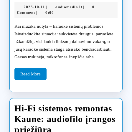
sistemų
2025-
audiomedia.lt
2025-10-11
audiomedia.lt
0
|
|
remontas:
10-
Comment
0:00
|
11
pramogų
Kai muzika nutyla – karaoke sistemų problemos
technikos
Įsivaizduokite situaciją: sukvietėte draugus, paruošėte
užkandžių, visi laukia linksmų dainavimo vakarų, o
atgaivinimas
jūsų karaoke sistema staiga atsisako bendradarbiauti.
Kaune
Garsas trūkinėja, mikrofonas šnypščia arba
Read
Read More
More
Hi-Fi sistemos remontas
Kaune: audiofilo įrangos
Hi-
priežiūra