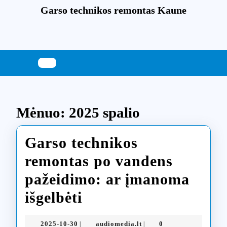
Skip
Garso technikos remontas Kaune
to
content
Skip
to
content
Mėnuo:
2025 spalio
Garso technikos
remontas po vandens
pažeidimo: ar įmanoma
Garso
išgelbėti
technikos
2025-
audiomedia.lt
2025-10-30
audiomedia.lt
0
|
|