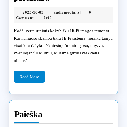
Fi
2025-
audiomedia.lt
2025-10-03
audiomedia.lt
0
|
|
sistemos
10-
Comment
0:00
|
03
remontas
Kodėl verta rūpintis kokybišku Hi-Fi įrangos remontu
Kaune:
Kai namuose skamba tikra Hi-Fi sistema, muzika tampa
visai kitu dalyku. Ne tiesiog foniniu garsu, o gyvu,
audiofilo
kvėpuojančiu kūriniu, kuriame girdisi kiekviena
įrangos
niuansė.
priežiūra
Read
Read More
More
Paieška