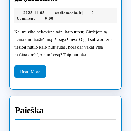
subwooferių
2025-
audiomedia.lt
2025-11-05
audiomedia.lt
0
|
|
remontas
11-
Comment
0:00
|
05
Kaune:
Kai muzika nebevirpa taip, kaip turėtų Girdėjote tą
žemų
nemalonu traškėjimą iš bagažinės? O gal subwooferis
tiesiog nutilo kaip nupjautas, nors dar vakar visa
dažnių
mašina drebėjo nuo bosų? Taip nutinka –
grąžinimas
Read
Read More
More
Paieška