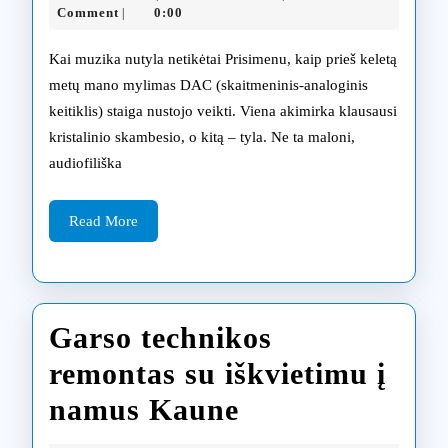
įrangos
11-
Comment
0:00
|
26
remontas:
Kai muzika nutyla netikėtai Prisimenu, kaip prieš keletą
šiuolaikinių
metų mano mylimas DAC (skaitmeninis-analoginis
keitiklis) staiga nustojo veikti. Viena akimirka klausausi
technologijų
kristalinio skambesio, o kitą – tyla. Ne ta maloni,
iššūkiai
audiofiliška
Read
Read More
More
Garso technikos
remontas su iškvietimu į
Garso
namus Kaune
technikos