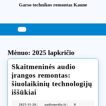
Skip
Garso technikos remontas Kaune
to
content
Skip
to
content
Mėnuo:
2025 lapkričio
Skaitmeninės audio
įrangos remontas:
šiuolaikinių technologijų
Skaitmeninės
iššūkiai
audio
2025-
audiomedia.lt
2025-11-26
audiomedia.lt
0
|
|