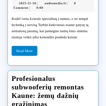
2025-
audiomedia.lt
2025-11-18
audiomedia.lt
0
|
|
remontas
11-
Comment
0:00
|
18
su
Kodėl verta kviestis specialistą į namus, o ne tempti
iškvietimu
techniką į servisą Turbūt kiekvienas esame patyrę tą
nemalonų jausmą, kai pamėgtas namų kino sistema
į
nustoja veikti arba kolonėlės pradeda keistai
namus
Kaune
Read
Read More
More
Profesionalus
subwooferių remontas
Kaune: žemų dažnių
Profesionalus
grąžinimas