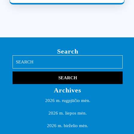
Search
Search
for:
Archives
2026 m. rugpjūčio mėn.
2026 m. liepos mėn.
2026 m. birželio mėn.