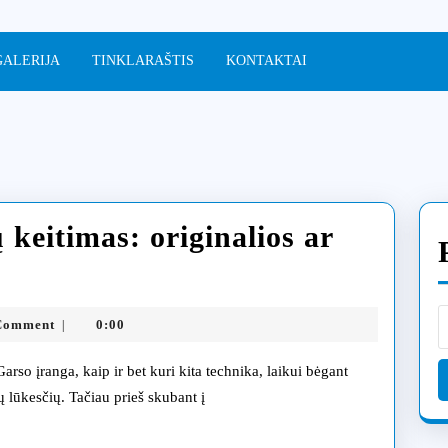
GALERIJA
TINKLARAŠTIS
KONTAKTAI
 keitimas: originalios ar
rso
chnikos
ia.lt
Comment
0:00
|
lių
itimas:
ų lūkesčių. Tačiau prieš skubant į
iginalios