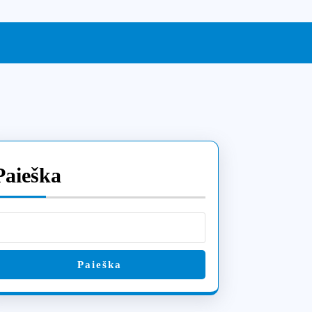
Paieška
Paieška