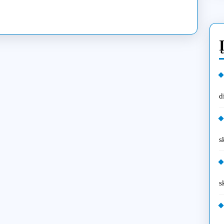
alogiškos
talės
d
s
s