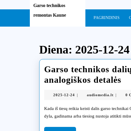
Skip
Garso technikos
to
remontas Kaune
content
PAGRINDINIS
Skip
to
content
Diena:
2025-12-24
Garso technikos dalių
Ga
analogiškos detalės
te
2025-
audiomed
2025-12-24
audiomedia.lt
0 
|
|
da
12-
24
Kada iš tiesų reikia keisti dalis garso technikai Garso įranga, kaip ir bet kuri kita technika, laikui bėgant
ke
dyla, gadinama arba tiesiog nustoja atitikti mūs
or