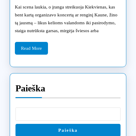
Kaune:
Kai scena laukia, o įranga streikuoja Kiekvienas, kas
patiki
bent kartą organizavo koncertą ar renginį Kaune, žino
tą jausmą – likus kelioms valandoms iki pasirodymo,
scenoje
staiga nutrūksta garsas, mirgėja šviesos arba
Read
Read More
More
Paieška
Paieška