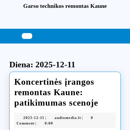
Skip
Garso technikos remontas Kaune
to
content
Skip
to
content
Diena:
2025-12-11
Koncertinės įrangos
remontas Kaune:
Koncert
patikimumas scenoje
įrangos
2025-
audiomedia.lt
2025-12-11
audiomedia.lt
0
|
|
remont
12-
Comment
0:00
|
11