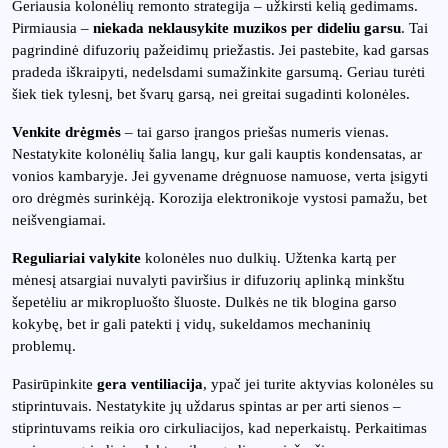
Geriausia kolonėlių remonto strategija – užkirsti kelią gedimams.
Pirmiausia –
niekada neklausykite muzikos per dideliu garsu
. Tai
pagrindinė difuzorių pažeidimų priežastis. Jei pastebite, kad garsas
pradeda iškraipyti, nedelsdami sumažinkite garsumą. Geriau turėti
šiek tiek tylesnį, bet švarų garsą, nei greitai sugadinti kolonėles.
Venkite drėgmės
– tai garso įrangos priešas numeris vienas.
Nestatykite kolonėlių šalia langų, kur gali kauptis kondensatas, ar
vonios kambaryje. Jei gyvename drėgnuose namuose, verta įsigyti
oro drėgmės surinkėją. Korozija elektronikoje vystosi pamažu, bet
neišvengiamai.
Reguliariai valykite
kolonėles nuo dulkių. Užtenka kartą per
mėnesį atsargiai nuvalyti paviršius ir difuzorių aplinką minkštu
šepetėliu ar mikropluošto šluoste. Dulkės ne tik blogina garso
kokybę, bet ir gali patekti į vidų, sukeldamos mechaninių
problemų.
Pasirūpinkite
gera ventiliacija
, ypač jei turite aktyvias kolonėles su
stiprintuvais. Nestatykite jų uždarus spintas ar per arti sienos –
stiprintuvams reikia oro cirkuliacijos, kad neperkaistų. Perkaitimas