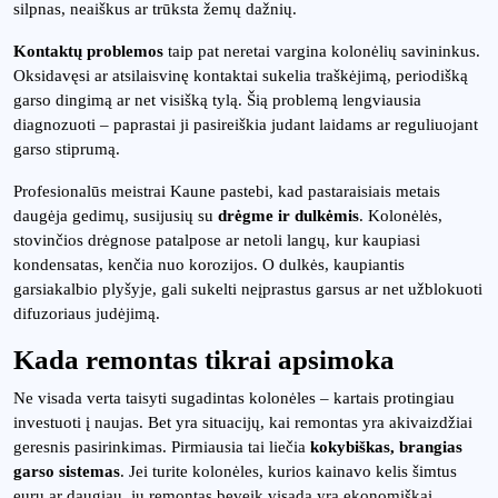
silpnas, neaiškus ar trūksta žemų dažnių.
Kontaktų problemos
taip pat neretai vargina kolonėlių savininkus.
Oksidavęsi ar atsilaisvinę kontaktai sukelia traškėjimą, periodišką
garso dingimą ar net visišką tylą. Šią problemą lengviausia
diagnozuoti – paprastai ji pasireiškia judant laidams ar reguliuojant
garso stiprumą.
Profesionalūs meistrai Kaune pastebi, kad pastaraisiais metais
daugėja gedimų, susijusių su
drėgme ir dulkėmis
. Kolonėlės,
stovinčios drėgnose patalpose ar netoli langų, kur kaupiasi
kondensatas, kenčia nuo korozijos. O dulkės, kaupiantis
garsiakalbio plyšyje, gali sukelti neįprastus garsus ar net užblokuoti
difuzoriaus judėjimą.
Kada remontas tikrai apsimoka
Ne visada verta taisyti sugadintas kolonėles – kartais protingiau
investuoti į naujas. Bet yra situacijų, kai remontas yra akivaizdžiai
geresnis pasirinkimas. Pirmiausia tai liečia
kokybiškas, brangias
garso sistemas
. Jei turite kolonėles, kurios kainavo kelis šimtus
eurų ar daugiau, jų remontas beveik visada yra ekonomiškai