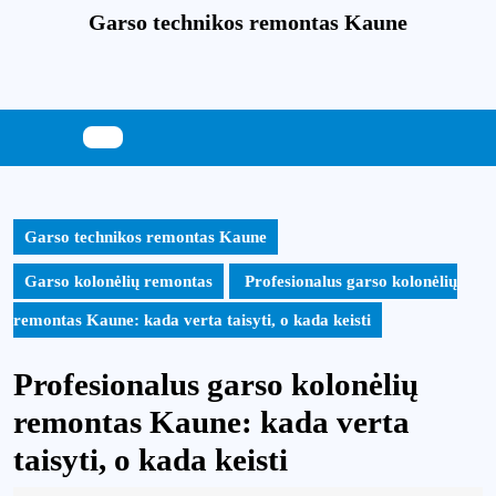
Skip
Garso technikos remontas Kaune
to
content
Skip
to
content
Garso technikos remontas Kaune
Garso kolonėlių remontas
Profesionalus garso kolonėlių
remontas Kaune: kada verta taisyti, o kada keisti
Profesionalus garso kolonėlių
remontas Kaune: kada verta
taisyti, o kada keisti