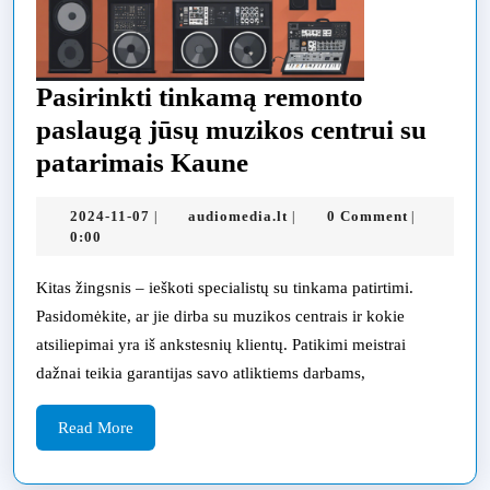
Pasirinkti tinkamą remonto
paslaugą jūsų muzikos centrui su
Pasirinkti
patarimais Kaune
tinkamą
2024-
audiomedia.lt
2024-11-07
audiomedia.lt
0 Comment
|
|
|
remonto
11-
0:00
paslaugą
07
jūsų
Kitas žingsnis – ieškoti specialistų su tinkama patirtimi.
Pasidomėkite, ar jie dirba su muzikos centrais ir kokie
muzikos
atsiliepimai yra iš ankstesnių klientų. Patikimi meistrai
centrui
dažnai teikia garantijas savo atliktiems darbams,
su
patarimais
Read
Read More
More
Kaune