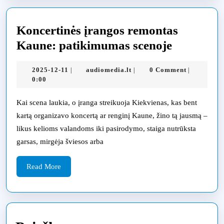
Koncertinės įrangos remontas
Koncerti
Kaune: patikimumas scenoje
įrangos
2025-
audiomedia.lt
2025-12-11
audiomedia.lt
0 Comment
|
|
|
remontas
12-
0:00
Kaune:
11
patikimu
Kai scena laukia, o įranga streikuoja Kiekvienas, kas bent
kartą organizavo koncertą ar renginį Kaune, žino tą jausmą –
scenoje
likus kelioms valandoms iki pasirodymo, staiga nutrūksta
garsas, mirgėja šviesos arba
Read
Read More
More