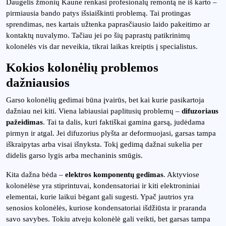
Daugelis žmonių Kaune renkasi profesionalų remontą ne iš karto –
pirmiausia bando patys išsiaiškinti problemą. Tai protingas
sprendimas, nes kartais užtenka paprasčiausio laido pakeitimo ar
kontaktų nuvalymo. Tačiau jei po šių paprastų patikrinimų
kolonėlės vis dar neveikia, tikrai laikas kreiptis į specialistus.
Kokios kolonėlių problemos
dažniausios
Garso kolonėlių gedimai būna įvairūs, bet kai kurie pasikartoja
dažniau nei kiti. Viena labiausiai paplitusių problemų –
difuzoriaus
pažeidimas
. Tai ta dalis, kuri faktiškai gamina garsą, judėdama
pirmyn ir atgal. Jei difuzorius plyšta ar deformuojasi, garsas tampa
iškraipytas arba visai išnyksta. Tokį gedimą dažnai sukelia per
didelis garso lygis arba mechaninis smūgis.
Kita dažna bėda –
elektros komponentų gedimas
. Aktyviose
kolonėlėse yra stiprintuvai, kondensatoriai ir kiti elektroniniai
elementai, kurie laikui bėgant gali sugesti. Ypač jautrios yra
senosios kolonėlės, kuriose kondensatoriai išdžiūsta ir praranda
savo savybes. Tokiu atveju kolonėlė gali veikti, bet garsas tampa