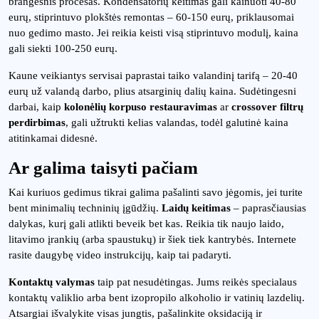
brangesnis procesas. Kondensatorių keitimas gali kainuoti 40-80
eurų, stiprintuvo plokštės remontas – 60-150 eurų, priklausomai
nuo gedimo masto. Jei reikia keisti visą stiprintuvo modulį, kaina
gali siekti 100-250 eurų.
Kaune veikiantys servisai paprastai taiko valandinį tarifą – 20-40
eurų už valandą darbo, plius atsarginių dalių kaina. Sudėtingesni
darbai, kaip
kolonėlių korpuso restauravimas
ar
crossover filtrų
perdirbimas
, gali užtrukti kelias valandas, todėl galutinė kaina
atitinkamai didesnė.
Ar galima taisyti pačiam
Kai kuriuos gedimus tikrai galima pašalinti savo jėgomis, jei turite
bent minimalių techninių įgūdžių.
Laidų keitimas
– paprasčiausias
dalykas, kurį gali atlikti beveik bet kas. Reikia tik naujo laido,
litavimo įrankių (arba spaustukų) ir šiek tiek kantrybės. Internete
rasite daugybę video instrukcijų, kaip tai padaryti.
Kontaktų valymas
taip pat nesudėtingas. Jums reikės specialaus
kontaktų valiklio arba bent izopropilo alkoholio ir vatinių lazdelių.
Atsargiai išvalykite visas jungtis, pašalinkite oksidaciją ir