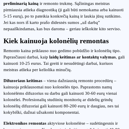
preliminarią kainą
ir remonto trukmę. Sąžiningas meistras
pirmiausia atlieka diagnostiką (ji gali būti nemokama arba kainuoti
5-15 eurų), po to pateikia konkrečią kainą ir laukia jūsų sutikimo.
Jei kas nors iš karto prašo didesnės sumos „už darbą”
nepaaiškindamas, kas bus daroma – geriau ieškokite kito serviso.
Kiek kainuoja kolonėlių remontas
Remonto kaina priklauso nuo gedimo pobūdžio ir kolonėlių tipo.
Paprasčiausi darbai, kaip
laidų keitimas ar kontaktų valymas
, gali
kainuoti 10-25 eurus. Tai greiti ir nesudėtingi darbai, kuriuos
meistras atlieka per keliolika minučių.
Difuzoriaus keitimas
– viena dažniausių remonto procedūrų –
kainuoja priklausomai nuo kolonėlės tipo. Paprastoms namų
kolonėlėms difuzorius su darbu gali kainuoti 30-60 eurų vienai
kolonėlei. Profesionalių studiinių monitorių ar didelių grindų
kolonėlių difuzoriai gali kainuoti 80-200 eurų ir daugiau, nes tai
kokybiški, dažnai užsakomi komponentai.
Elektronikos remontas
aktyviose kolonėlėse – sudėtingesnis ir