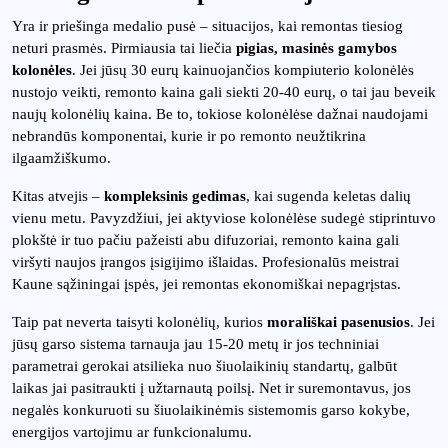
Yra ir priešinga medalio pusė – situacijos, kai remontas tiesiog
neturi prasmės. Pirmiausia tai liečia
pigias, masinės gamybos
kolonėles
. Jei jūsų 30 eurų kainuojančios kompiuterio kolonėlės
nustojo veikti, remonto kaina gali siekti 20-40 eurų, o tai jau beveik
naujų kolonėlių kaina. Be to, tokiose kolonėlėse dažnai naudojami
nebrandūs komponentai, kurie ir po remonto neužtikrina
ilgaamžiškumo.
Kitas atvejis –
kompleksinis gedimas
, kai sugenda keletas dalių
vienu metu. Pavyzdžiui, jei aktyviose kolonėlėse sudegė stiprintuvo
plokštė ir tuo pačiu pažeisti abu difuzoriai, remonto kaina gali
viršyti naujos įrangos įsigijimo išlaidas. Profesionalūs meistrai
Kaune sąžiningai įspės, jei remontas ekonomiškai nepagrįstas.
Taip pat neverta taisyti kolonėlių, kurios
morališkai pasenusios
. Jei
jūsų garso sistema tarnauja jau 15-20 metų ir jos techniniai
parametrai gerokai atsilieka nuo šiuolaikinių standartų, galbūt
laikas jai pasitraukti į užtarnautą poilsį. Net ir suremontavus, jos
negalės konkuruoti su šiuolaikinėmis sistemomis garso kokybe,
energijos vartojimu ar funkcionalumu.