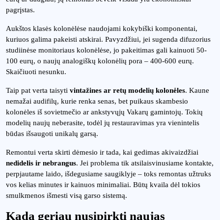
pagrįstas.
Aukštos klasės kolonėlėse naudojami kokybiški komponentai,
kuriuos galima pakeisti atskirai. Pavyzdžiui, jei sugenda difuzorius
studiinėse monitoriaus kolonėlėse, jo pakeitimas gali kainuoti 50-
100 eurų, o naujų analogiškų kolonėlių pora – 400-600 eurų.
Skaičiuoti nesunku.
Taip pat verta taisyti
vintažines ar retų modelių kolonėles
. Kaune
nemažai audifilų, kurie renka senas, bet puikaus skambesio
kolonėles iš sovietmečio ar ankstyvųjų Vakarų gamintojų. Tokių
modelių naujų neberasite, todėl jų restauravimas yra vienintelis
būdas išsaugoti unikalų garsą.
Remontui verta skirti dėmesio ir tada, kai gedimas akivaizdžiai
nedidelis ir nebrangus
. Jei problema tik atsilaisvinusiame kontakte,
perpjautame laido, išdegusiame saugiklyje – toks remontas užtruks
vos kelias minutes ir kainuos minimaliai. Būtų kvaila dėl tokios
smulkmenos išmesti visą garso sistemą.
Kada geriau nusipirkti naujas