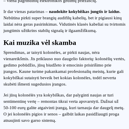
– viena pagrindinių elektronikos gedimų priežasčių.
Ir dar vienas patarimas –
naudokite kokybiškas jungtis ir laidus
.
Nebūtina pirkti super brangių audifilų kabelių, bet ir pigiausi kinų
laidai nėra geras pasirinkimas. Vidutinės klasės kabeliai su tvirtomis
jungtimis užtikrins stabilų signalą ir ilgaamžiškumą.
Kai muzika vėl skamba
Sprendimas, ar taisyti kolonėles, ar pirkti naujas, nėra
vienareikšmis. Jis priklauso nuo daugelio faktorių: kolonėlių vertės,
gedimo pobūdžio, jūsų biudžeto ir emocinio prisirišimo prie
įrangos. Kaune turime pakankamai profesionalių meistų, kurie gali
kokybiškai sutaisyti beveik bet kokias kolonėles, todėl neverta
skubėti išmesti sugedusios įrangos.
Jei jūsų kolonėlės yra kokybiškas, dar palyginti naujas ar turi
sentimentinę vertę – remontas tikrai verta apsvarstyti. Dažnai už
50-100 eurų galite atgaivinti įrangą, kuri tarnauja dar daugelį metų.
O jei kolonėlės pigios ir senos – galbūt laikas pasidžiaugti proga
atnaujinti savo garso sistemą.