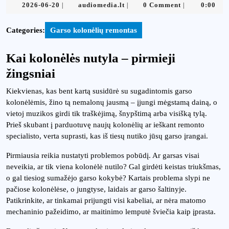
2026-
audiomedia.lt
2026-06-20
audiomedia.lt
0 Comment
0:00
|
|
|
06-
20
Categories:
Garso kolonėlių remontas
Kai kolonėlės nutyla – pirmieji
žingsniai
Kiekvienas, kas bent kartą susidūrė su sugadintomis garso
kolonėlėmis, žino tą nemalonų jausmą – įjungi mėgstamą dainą, o
vietoj muzikos girdi tik traškėjimą, šnypštimą arba visišką tylą.
Prieš skubant į parduotuvę naujų kolonėlių ar ieškant remonto
specialisto, verta suprasti, kas iš tiesų nutiko jūsų garso įrangai.
Pirmiausia reikia nustatyti problemos pobūdį. Ar garsas visai
neveikia, ar tik viena kolonėlė nutilo? Gal girdėti keistas triukšmas,
o gal tiesiog sumažėjo garso kokybė? Kartais problema slypi ne
pačiose kolonėlėse, o jungtyse, laidais ar garso šaltinyje.
Patikrinkite, ar tinkamai prijungti visi kabeliai, ar nėra matomo
mechaninio pažeidimo, ar maitinimo lemputė šviečia kaip įprasta.