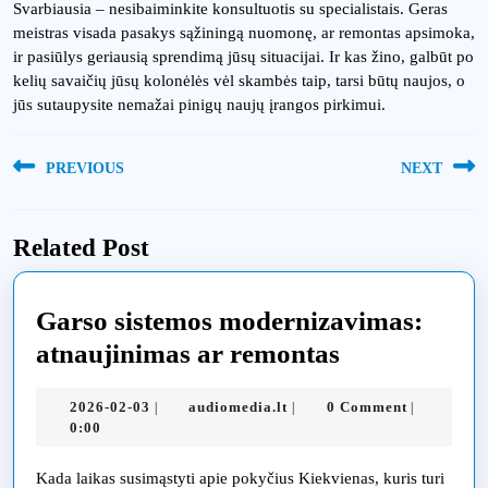
Svarbiausia – nesibaiminkite konsultuotis su specialistais. Geras
meistras visada pasakys sąžiningą nuomonę, ar remontas apsimoka,
ir pasiūlys geriausią sprendimą jūsų situacijai. Ir kas žino, galbūt po
kelių savaičių jūsų kolonėlės vėl skambės taip, tarsi būtų naujos, o
jūs sutaupysite nemažai pinigų naujų įrangos pirkimui.
Navigacija
PREVIOUS
NEXT
tarp
Previous
Next
įrašų
post:
post:
Related Post
Garso sistemos modernizavimas:
Garso
atnaujinimas ar remontas
sistemos
2026-
audiomedia.lt
2026-02-03
audiomedia.lt
0 Comment
|
|
|
modernizav
02-
0:00
atnaujinima
03
ar
Kada laikas susimąstyti apie pokyčius Kiekvienas, kuris turi