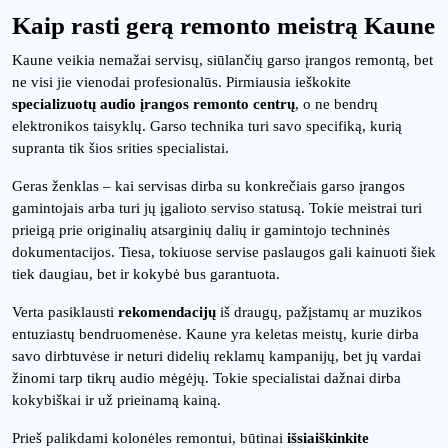
Kaip rasti gerą remonto meistrą Kaune
Kaune veikia nemažai servisų, siūlančių garso įrangos remontą, bet
ne visi jie vienodai profesionalūs. Pirmiausia ieškokite
specializuotų audio įrangos remonto centrų
, o ne bendrų
elektronikos taisyklų. Garso technika turi savo specifiką, kurią
supranta tik šios srities specialistai.
Geras ženklas – kai servisas dirba su konkrečiais garso įrangos
gamintojais arba turi jų įgalioto serviso statusą. Tokie meistrai turi
prieigą prie originalių atsarginių dalių ir gamintojo techninės
dokumentacijos. Tiesa, tokiuose servise paslaugos gali kainuoti šiek
tiek daugiau, bet ir kokybė bus garantuota.
Verta pasiklausti
rekomendacijų
iš draugų, pažįstamų ar muzikos
entuziastų bendruomenėse. Kaune yra keletas meistų, kurie dirba
savo dirbtuvėse ir neturi didelių reklamų kampanijų, bet jų vardai
žinomi tarp tikrų audio mėgėjų. Tokie specialistai dažnai dirba
kokybiškai ir už prieinamą kainą.
Prieš palikdami kolonėles remontui, būtinai
išsiaiškinkite