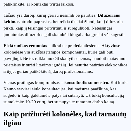
patikrinkite, ar kontaktai tvirtai laikosi.
Tačiau yra darbų, kurių geriau nesiimti be patirties.
Difuzoriaus
keitimas
atrodo paprastas, bet reikia tiksliai žinoti, kokį difuzorių
pirkti, kaip jį teisingai pritvirtinti ir sureguliuoti. Neteisingai
įmontuotas difuzorius gali skambėti blogai arba greitai vėl sugesti.
Elektronikos remontas
– tikrai ne pradedantiesiems. Aktyviose
kolonėlėse yra aukštos įtampos komponentai, kurie gali būti
pavojingi. Be to, reikia mokėti skaityti schemas, naudoti matavimo
prietaisus ir turėti litavimo įgūdžių. Jei neturite patirties elektronikos
srityje, geriau patikėkite šį darbą profesionalams.
Vienas protingas kompromisas –
konsultuotis su meistru
. Kai kurie
Kauno servisai siūlo konsultacijas, kai meistras paaiškina, kas
sugedo ir kaip galėtumėte patys tai sutaisyti. Už tokią konsultaciją
sumokėsite 10-20 eurų, bet sutaupysite remonto darbo kainą.
Kaip prižiūrėti kolonėles, kad tarnautų
ilgiau