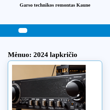
Skip
Garso technikos remontas Kaune
to
content
Skip
to
content
Mėnuo:
2024 lapkričio