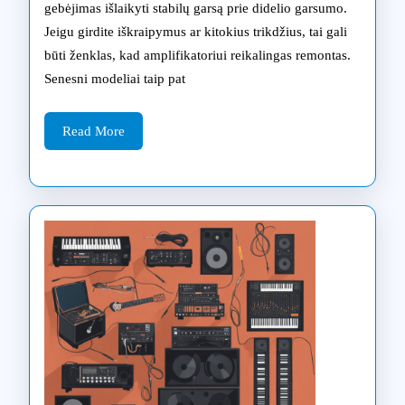
profesionaliu
gebėjimas išlaikyti stabilų garsą prie didelio garsumo.
Jeigu girdite iškraipymus ar kitokius trikdžius, tai gali
amplifikatorių
būti ženklas, kad amplifikatoriui reikalingas remontas.
remonto
Senesni modeliai taip pat
būdu,
nes
Read
Read More
More
tai
gali
pakeisti
jūsų
klausymo
patirtį