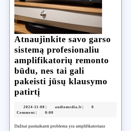
Atnaujinkite savo garso
sistemą profesionaliu
amplifikatorių remonto
būdu, nes tai gali
pakeisti jūsų klausymo
Atnaujinkite
patirtį
savo
2024-
audiomedia.lt
2024-11-08
audiomedia.lt
0
|
|
garso
11-
Comment
0:00
|
08
sistemą
Dažnai pasitaikanti problema yra amplifikatoriaus