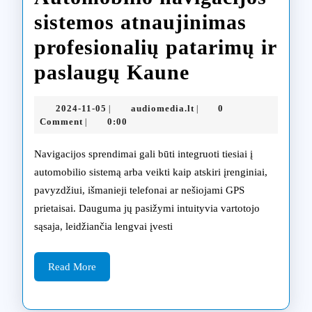
sistemos atnaujinimas
profesionalių patarimų ir
Automobilio
paslaugų Kaune
navigacijos
2024-
audiomedia.lt
2024-11-05
audiomedia.lt
0
|
|
sistemos
11-
Comment
0:00
|
05
atnaujinima
Navigacijos sprendimai gali būti integruoti tiesiai į
profesionali
automobilio sistemą arba veikti kaip atskiri įrenginiai,
pavyzdžiui, išmanieji telefonai ar nešiojami GPS
patarimų
prietaisai. Dauguma jų pasižymi intuityvia vartotojo
ir
sąsaja, leidžiančia lengvai įvesti
paslaugų
Read
Kaune
Read More
More