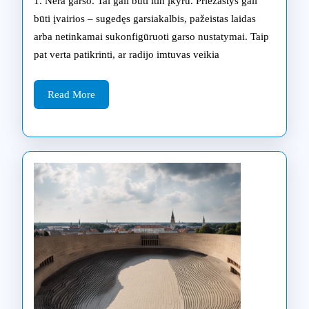
1. Nėra garso. Tai gali būti itin įkyru. Priežastys gali
ged
būti įvairios – sugedęs garsiakalbis, pažeistas laidas
arba netinkamai sukonfigūruoti garso nustatymai. Taip
ir
pat verta patikrinti, ar radijo imtuvas veikia
jų
spr
Read
Read More
More