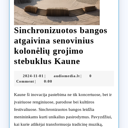
Sinchronizuotos bangos
atgaivina senovinius
kolonėlių grojimo
Sinchronizu
stebuklus Kaune
bangos
2024-
audiomedia.lt
2024-11-01
audiomedia.lt
0
|
|
atgaivina
11-
Comment
0:00
|
01
senovinius
Kaune ši inovacija pastebima ne tik koncertuose, bet ir
kolonėlių
įvairiuose renginiuose, parodose bei kultūros
festivaliuose. Sinchronizuotos bangos leidžia
grojimo
menininkams kurti unikalius pasirodymus. Pavyzdžiui,
stebuklus
kai kurie atlikėjai transformuoja tradicinę muziką,