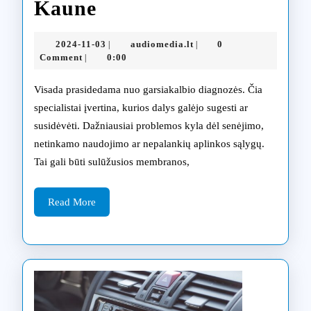
Žingsniai
Kaune
į
2024-
audiomedia.lt
2024-11-03
audiomedia.lt
0
|
|
tobulą
11-
Comment
0:00
|
03
garsą
Visada prasidedama nuo garsiakalbio diagnozės. Čia
per
specialistai įvertina, kurios dalys galėjo sugesti ar
susidėvėti. Dažniausiai problemos kyla dėl senėjimo,
garsiakalbių
netinkamo naudojimo ar nepalankių aplinkos sąlygų.
restauraciją
Tai gali būti sulūžusios membranos,
ir
Read
priežiūrą
Read More
More
Kaune