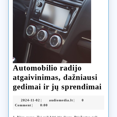
Automobilio radijo
atgaivinimas, dažniausi
Aut
gedimai ir jų sprendimai
radi
2024-
audiomedia.lt
2024-11-02
audiomedia.lt
0
|
|
atga
11-
Comment
0:00
|
02
dažn