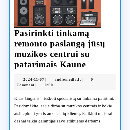
Pasirinkti tinkamą
remonto paslaugą jūsų
muzikos centrui su
Pasirinkti
patarimais Kaune
tinkamą
2024-
audiomedia.lt
2024-11-07
audiomedia.lt
0
|
|
remonto
11-
Comment
0:00
|
07
paslaugą
Kitas žingsnis – ieškoti specialistų su tinkama patirtimi.
jūsų
Pasidomėkite, ar jie dirba su muzikos centrais ir kokie
atsiliepimai yra iš ankstesnių klientų. Patikimi meistrai
muzikos
dažnai teikia garantijas savo atliktiems darbams,
centrui