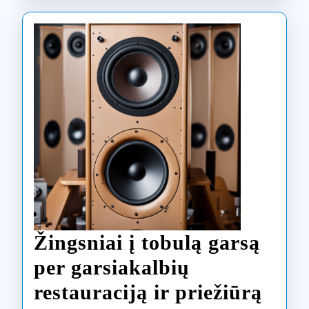
Žingsniai į tobulą garsą
per garsiakalbių
restauraciją ir priežiūrą