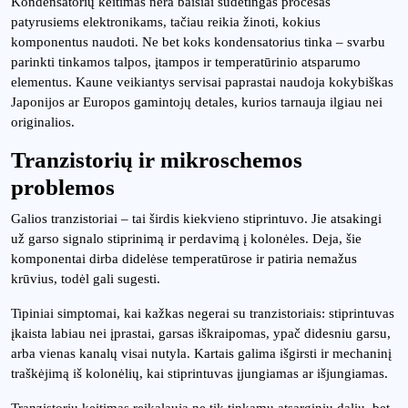
Kondensatorių keitimas nėra baisiai sudėtingas procesas
patyrusiems elektronikams, tačiau reikia žinoti, kokius
komponentus naudoti. Ne bet koks kondensatorius tinka – svarbu
parinkti tinkamos talpos, įtampos ir temperatūrinio atsparumo
elementus. Kaune veikiantys servisai paprastai naudoja kokybiškas
Japonijos ar Europos gamintojų detales, kurios tarnauja ilgiau nei
originalios.
Tranzistorių ir mikroschemos
problemos
Galios tranzistoriai – tai širdis kiekvieno stiprintuvo. Jie atsakingi
už garso signalo stiprinimą ir perdavimą į kolonėles. Deja, šie
komponentai dirba didelėse temperatūrose ir patiria nemažus
krūvius, todėl gali sugesti.
Tipiniai simptomai, kai kažkas negerai su tranzistoriais: stiprintuvas
įkaista labiau nei įprastai, garsas iškraipomas, ypač didesniu garsu,
arba vienas kanalų visai nutyla. Kartais galima išgirsti ir mechaninį
traškėjimą iš kolonėlių, kai stiprintuvas įjungiamas ar išjungiamas.