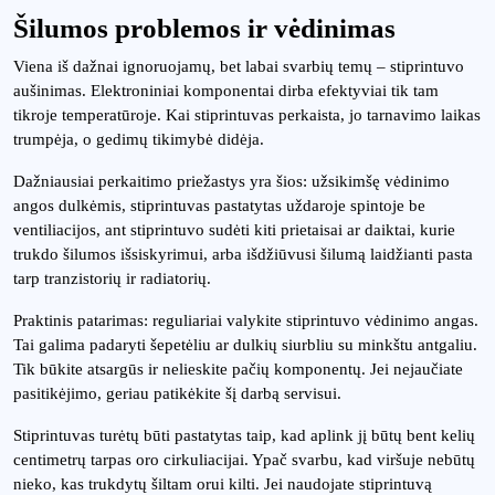
Šilumos problemos ir vėdinimas
Viena iš dažnai ignoruojamų, bet labai svarbių temų – stiprintuvo
aušinimas. Elektroniniai komponentai dirba efektyviai tik tam
tikroje temperatūroje. Kai stiprintuvas perkaista, jo tarnavimo laikas
trumpėja, o gedimų tikimybė didėja.
Dažniausiai perkaitimo priežastys yra šios: užsikimšę vėdinimo
angos dulkėmis, stiprintuvas pastatytas uždaroje spintoje be
ventiliacijos, ant stiprintuvo sudėti kiti prietaisai ar daiktai, kurie
trukdo šilumos išsiskyrimui, arba išdžiūvusi šilumą laidžianti pasta
tarp tranzistorių ir radiatorių.
Praktinis patarimas: reguliariai valykite stiprintuvo vėdinimo angas.
Tai galima padaryti šepetėliu ar dulkių siurbliu su minkštu antgaliu.
Tik būkite atsargūs ir nelieskite pačių komponentų. Jei nejaučiate
pasitikėjimo, geriau patikėkite šį darbą servisui.
Stiprintuvas turėtų būti pastatytas taip, kad aplink jį būtų bent kelių
centimetrų tarpas oro cirkuliacijai. Ypač svarbu, kad viršuje nebūtų
nieko, kas trukdytų šiltam orui kilti. Jei naudojate stiprintuvą