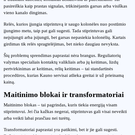
pasireiškia kaip prastas signalas, trūkinėjantis garsas arba visiškas
vieno kanalo dingimas.
Relės, kurios įjungia stiprintuvą ir saugo kolonėles nuo postūmio
įjungimo metu, taip pat gali sugesti. Tada stiprintuvas gali
neįsijungti arba įsijungti, bet garsas nepasiekia kolonėlių. Kartais
girdimas tik relės spragtelėjimas, bet nieko daugiau nevyksta.
Šių problemų sprendimas paprastai nėra brangus. Reguliatorių
valymas specialiais kontaktų valikliais arba jų keitimas, lizdų
pertvirkinimas ar keitimas, relių keitimas – tai standartinės
procedūros, kurias Kauno servisai atlieka greitai ir už prieinamą
kainą.
Maitinimo blokai ir transformatoriai
Maitinimo blokas – tai pagrindas, kuris tiekia energiją visam
stiprintuvui. Jei čia kažkas negerai, stiprintuvas gali visai neveikti
arba veikti labai prasčiau nei turėtų.
Transformatoriai paprastai yra patikimi, bet ir jie gali sugesti.