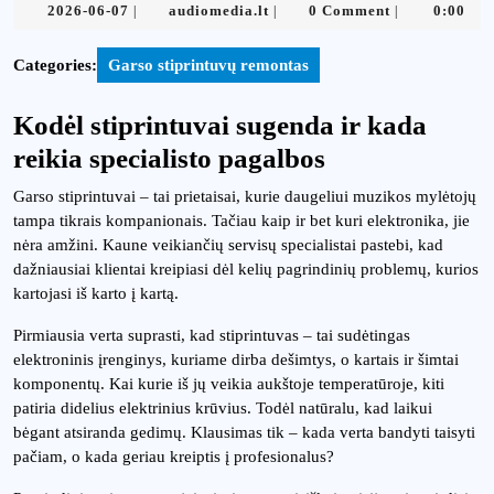
2026-
audiomedia.lt
2026-06-07
audiomedia.lt
0 Comment
0:00
|
|
|
06-
07
Categories:
Garso stiprintuvų remontas
Kodėl stiprintuvai sugenda ir kada
reikia specialisto pagalbos
Garso stiprintuvai – tai prietaisai, kurie daugeliui muzikos mylėtojų
tampa tikrais kompanionais. Tačiau kaip ir bet kuri elektronika, jie
nėra amžini. Kaune veikiančių servisų specialistai pastebi, kad
dažniausiai klientai kreipiasi dėl kelių pagrindinių problemų, kurios
kartojasi iš karto į kartą.
Pirmiausia verta suprasti, kad stiprintuvas – tai sudėtingas
elektroninis įrenginys, kuriame dirba dešimtys, o kartais ir šimtai
komponentų. Kai kurie iš jų veikia aukštoje temperatūroje, kiti
patiria didelius elektrinius krūvius. Todėl natūralu, kad laikui
bėgant atsiranda gedimų. Klausimas tik – kada verta bandyti taisyti
pačiam, o kada geriau kreiptis į profesionalus?