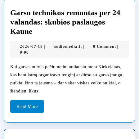
Garso technikos remontas per 24
valandas: skubios paslaugos
Garso
Kaune
technikos
2026-
audiomedia.lt
2026-07-18
audiomedia.lt
0 Comment
|
|
|
remontas
07-
0:00
per
18
24
Kai garsas nutyla pačiu netinkamiausiu metu Kiekvienas,
kas bent kartą organizavo renginį ar dirbo su garso įranga,
valandas:
puikiai žino tą jausmą – dar vakar viskas veikė puikiai, o
skubios
šiandien, likus
paslaugos
Kaune
Read
Read More
More