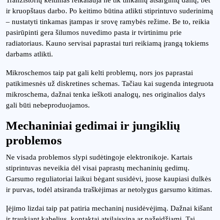
Tranzistorių keitimas reikalauja ne tik tinkamų atsarginių dalių, bet
ir kruopštaus darbo. Po keitimo būtina atlikti stiprintuvo suderinimą
– nustatyti tinkamas įtampas ir srovę ramybės režime. Be to, reikia
pasirūpinti gera šilumos nuvedimo pasta ir tvirtinimu prie
radiatoriaus. Kauno servisai paprastai turi reikiamą įrangą tokiems
darbams atlikti.
Mikroschemos taip pat gali kelti problemų, nors jos paprastai
patikimesnės už diskretines schemas. Tačiau kai sugenda integruota
mikroschema, dažnai tenka ieškoti analogų, nes originalios dalys
gali būti nebeproduojamos.
Mechaniniai gedimai ir jungiklių
problemos
Ne visada problemos slypi sudėtingoje elektronikoje. Kartais
stiprintuvas neveikia dėl visai paprastų mechaninių gedimų.
Garsumo reguliatoriai laikui bėgant susidėvi, juose kaupiasi dulkės
ir purvas, todėl atsiranda traškėjimas ar netolygus garsumo kitimas.
Įėjimo lizdai taip pat patiria mechaninį nusidėvėjimą. Dažnai kišant
ir traukiant kabelius, kontaktai atsilaisvina ar pažeidžiami. Tai