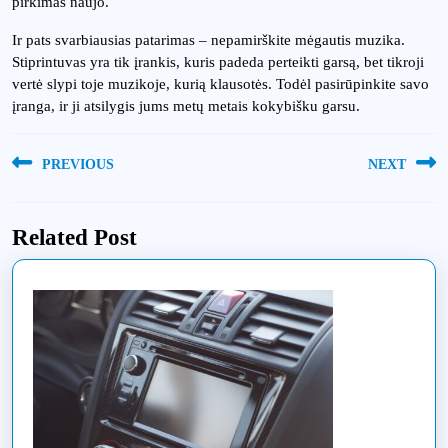
pirkimas naujo.
Ir pats svarbiausias patarimas – nepamirškite mėgautis muzika.
Stiprintuvas yra tik įrankis, kuris padeda perteikti garsą, bet tikroji
vertė slypi toje muzikoje, kurią klausotės. Todėl pasirūpinkite savo
įranga, ir ji atsilygis jums metų metais kokybišku garsu.
Navigacija
PREVIOUS
NEXT
tarp
Previous
Next
įrašų
post:
post:
Related Post