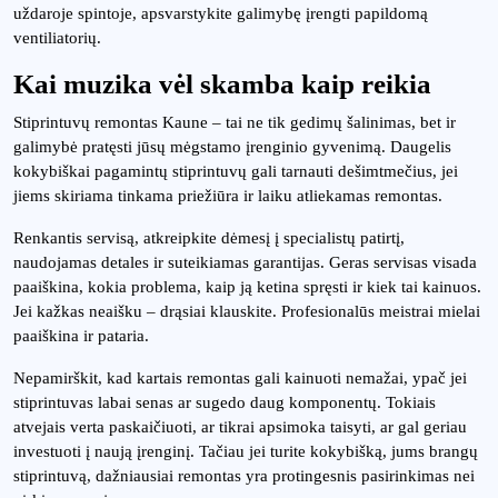
uždaroje spintoje, apsvarstykite galimybę įrengti papildomą
ventiliatorių.
Kai muzika vėl skamba kaip reikia
Stiprintuvų remontas Kaune – tai ne tik gedimų šalinimas, bet ir
galimybė pratęsti jūsų mėgstamo įrenginio gyvenimą. Daugelis
kokybiškai pagamintų stiprintuvų gali tarnauti dešimtmečius, jei
jiems skiriama tinkama priežiūra ir laiku atliekamas remontas.
Renkantis servisą, atkreipkite dėmesį į specialistų patirtį,
naudojamas detales ir suteikiamas garantijas. Geras servisas visada
paaiškina, kokia problema, kaip ją ketina spręsti ir kiek tai kainuos.
Jei kažkas neaišku – drąsiai klauskite. Profesionalūs meistrai mielai
paaiškina ir pataria.
Nepamirškit, kad kartais remontas gali kainuoti nemažai, ypač jei
stiprintuvas labai senas ar sugedo daug komponentų. Tokiais
atvejais verta paskaičiuoti, ar tikrai apsimoka taisyti, ar gal geriau
investuoti į naują įrenginį. Tačiau jei turite kokybišką, jums brangų
stiprintuvą, dažniausiai remontas yra protingesnis pasirinkimas nei