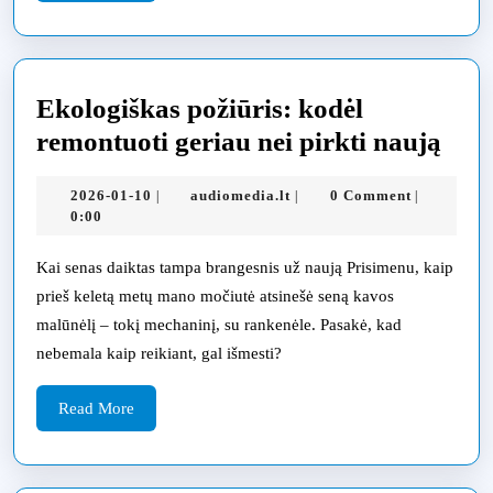
More
Ekologiškas požiūris: kodėl
Ekol
remontuoti geriau nei pirkti naują
poži
2026-
audiomedia.lt
2026-01-10
audiomedia.lt
0 Comment
|
|
|
kodė
01-
0:00
remo
10
geri
Kai senas daiktas tampa brangesnis už naują Prisimenu, kaip
prieš keletą metų mano močiutė atsinešė seną kavos
nei
malūnėlį – tokį mechaninį, su rankenėle. Pasakė, kad
pirk
nebemala kaip reikiant, gal išmesti?
nau
Read
Read More
More