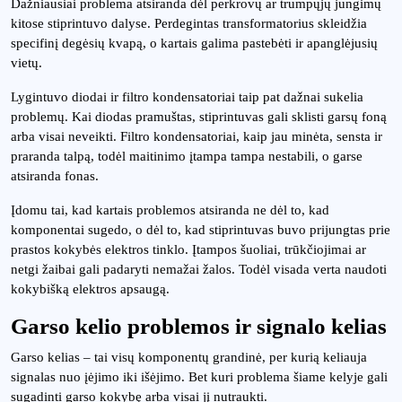
Dažniausiai problema atsiranda dėl perkrovų ar trumpųjų jungimų
kitose stiprintuvo dalyse. Perdegintas transformatorius skleidžia
specifinį degėsių kvapą, o kartais galima pastebėti ir apanglėjusių
vietų.
Lygintuvo diodai ir filtro kondensatoriai taip pat dažnai sukelia
problemų. Kai diodas pramuštas, stiprintuvas gali sklisti garsų foną
arba visai neveikti. Filtro kondensatoriai, kaip jau minėta, sensta ir
praranda talpą, todėl maitinimo įtampa tampa nestabili, o garse
atsiranda fonas.
Įdomu tai, kad kartais problemos atsiranda ne dėl to, kad
komponentai sugedo, o dėl to, kad stiprintuvas buvo prijungtas prie
prastos kokybės elektros tinklo. Įtampos šuoliai, trūkčiojimai ar
netgi žaibai gali padaryti nemažai žalos. Todėl visada verta naudoti
kokybišką elektros apsaugą.
Garso kelio problemos ir signalo kelias
Garso kelias – tai visų komponentų grandinė, per kurią keliauja
signalas nuo įėjimo iki išėjimo. Bet kuri problema šiame kelyje gali
sugadinti garso kokybę arba visai jį nutraukti.