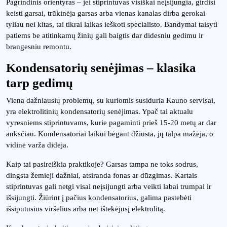
Pagrindinis orientyras – jei stiprintuvas visiškai neįsijungia, girdisi
keisti garsai, trūkinėja garsas arba vienas kanalas dirba gerokai
tyliau nei kitas, tai tikrai laikas ieškoti specialisto. Bandymai taisyti
patiems be atitinkamų žinių gali baigtis dar didesniu gedimu ir
brangesniu remontu.
Kondensatorių senėjimas – klasika
tarp gedimų
Viena dažniausių problemų, su kuriomis susiduria Kauno servisai,
yra elektrolitinių kondensatorių senėjimas. Ypač tai aktualu
vyresniems stiprintuvams, kurie pagaminti prieš 15-20 metų ar dar
anksčiau. Kondensatoriai laikui bėgant džiūsta, jų talpa mažėja, o
vidinė varža didėja.
Kaip tai pasireiškia praktikoje? Garsas tampa ne toks sodrus,
dingsta žemieji dažniai, atsiranda fonas ar dūzgimas. Kartais
stiprintuvas gali netgi visai neįsijungti arba veikti labai trumpai ir
išsijungti. Žiūrint į pačius kondensatorius, galima pastebėti
išsipūtusius viršelius arba net ištekėjusį elektrolitą.