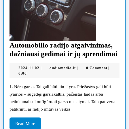
Automobilio radijo atgaivinimas,
Aut
dažniausi gedimai ir jų sprendimai
rad
2024-
audiomedia.lt
2024-11-02
audiomedia.lt
0 Comment
|
|
|
atg
11-
0:00
daž
02
ged
1. Nėra garso. Tai gali būti itin įkyru. Priežastys gali būti
įvairios – sugedęs garsiakalbis, pažeistas laidas arba
ir
netinkamai sukonfigūruoti garso nustatymai. Taip pat verta
jų
patikrinti, ar radijo imtuvas veikia
spr
Read
Read More