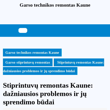
Skip
Garso technikos remontas Kaune
to
content
Skip
to
content
Garso technikos remontas Kaune
Garso stiprintuvų remontas
Stiprintuvų remontas Kaune:
dažniausios problemos ir jų sprendimo būdai
Stiprintuvų remontas Kaune:
dažniausios problemos ir jų
sprendimo būdai