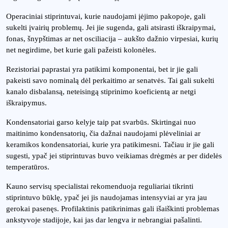
Operaciniai stiprintuvai, kurie naudojami įėjimo pakopoje, gali
sukelti įvairių problemų. Jei jie sugenda, gali atsirasti iškraipymai,
fonas, šnypštimas ar net osciliacija – aukšto dažnio virpesiai, kurių
net negirdime, bet kurie gali pažeisti kolonėles.
Rezistoriai paprastai yra patikimi komponentai, bet ir jie gali
pakeisti savo nominalą dėl perkaitimo ar senatvės. Tai gali sukelti
kanalo disbalansą, neteisingą stiprinimo koeficientą ar netgi
iškraipymus.
Kondensatoriai garso kelyje taip pat svarbūs. Skirtingai nuo
maitinimo kondensatorių, čia dažnai naudojami plėveliniai ar
keramikos kondensatoriai, kurie yra patikimesni. Tačiau ir jie gali
sugesti, ypač jei stiprintuvas buvo veikiamas drėgmės ar per didelės
temperatūros.
Kauno servisų specialistai rekomenduoja reguliariai tikrinti
stiprintuvo būklę, ypač jei jis naudojamas intensyviai ar yra jau
gerokai pasenęs. Profilaktinis patikrinimas gali išaiškinti problemas
ankstyvoje stadijoje, kai jas dar lengva ir nebrangiai pašalinti.