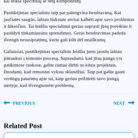
kai reikia specifinių ar retų komponentų.
Pasitikėjimas specialistu taip pat palengvina bendravimą. Kai
jaučiatės saugūs, labiau linkstate atvirai kalbėti apie savo problemas
ir lūkesčius. Tai leidžia specialistui geriau suprasti jūsų poreikius ir
pasiūlyti tinkamiausius sprendimus. Geras bendravimas padeda
išvengti nesusipratimų, kurie gali kilti dėl neaiškumų.
Galiausiai, pasitikėjimas specialistu leidžia jums jaustis labiau
įsitraukus į remonto procesą. Suprasdami, kad jūsų įranga yra
patikimose rankose, galite ramiai dirbti su kitais projektais,
žinodami, kad remontas vyksta sklandžiai. Taip pat galite gauti
vertingų patarimų apie tai, kaip geriau prižiūrėti savo įrangą
ateityje, kad išvengtumėte problemų.
Navigacija
PREVIOUS
NEXT
tarp
Previous
Next
įrašų
post:
post:
Related Post