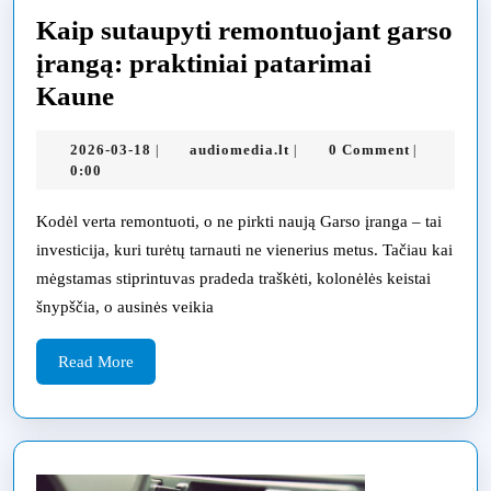
Kaip sutaupyti remontuojant garso
įrangą: praktiniai patarimai
Kaip
Kaune
sutaupyti
2026-
audiomedia.lt
2026-03-18
audiomedia.lt
0 Comment
|
|
|
remontuojant
03-
0:00
garso
18
įrangą:
Kodėl verta remontuoti, o ne pirkti naują Garso įranga – tai
investicija, kuri turėtų tarnauti ne vienerius metus. Tačiau kai
praktiniai
mėgstamas stiprintuvas pradeda traškėti, kolonėlės keistai
patarimai
šnypščia, o ausinės veikia
Kaune
Read
Read More
More