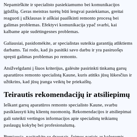
Nepamirškite ir specialisto pasiekiamumo bei komunikacijos
įgūdžių. Geras meistras turėtų būti lengvai pasiekiamas, greitai
reaguoti į užklausas ir aiškiai paaiškinti remonto procesą bei
galimas problemas. Efektyvi komunikacija ypač svarbi, kai
kalbame apie sudėtingesnes problemas.
Galiausiai, pasidomėkite, ar specialistas suteikia garantiją atliktiems
darbams. Tai rodo, kad jis pasitiki savo darbu ir yra pasiruošęs
spręsti galimas problemas po remonto.
Atsižvelgdami į šiuos kriterijus, galėsite pasirinkti tinkamą garsų
aparatūros remonto specialistą Kaune, kuris atitiks jūsų lūkesčius ir
užtikrins, kad jūsų įranga veiktų be priekaištų.
Teirautis rekomendacijų ir atsiliepimų
Ieškant garsų aparatūros remonto specialisto Kaune, svarbu
pasiklausyti kitų klientų nuomonių. Rekomendacijos ir atsiliepimai
gali suteikti vertingos informacijos apie specialistų teikiamų
paslaugų kokybę bei profesionalumą.
Pirmiausia, pasitarkite su draugais, šeimos nariais ar kolegomis,