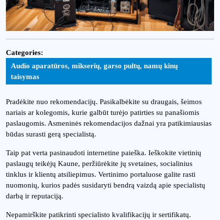
Categories:
Audio aparatūros, mikserių, garso pultų, namų kinų
taisymas
Pradėkite nuo rekomendacijų. Pasikalbėkite su draugais, šeimos
nariais ar kolegomis, kurie galbūt turėjo patirties su panašiomis
paslaugomis. Asmeninės rekomendacijos dažnai yra patikimiausias
būdas surasti gerą specialistą.
Taip pat verta pasinaudoti internetine paieška. Ieškokite vietinių
paslaugų teikėjų Kaune, peržiūrėkite jų svetaines, socialinius
tinklus ir klientų atsiliepimus. Vertinimo portaluose galite rasti
nuomonių, kurios padės susidaryti bendrą vaizdą apie specialistų
darbą ir reputaciją.
Nepamirškite patikrinti specialisto kvalifikacijų ir sertifikatų.