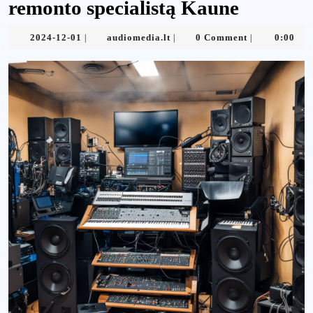
remonto specialistą Kaune
2024-
audiomedia.lt
2024-12-01
audiomedia.lt
0 Comment
0:00
|
|
|
12-
01