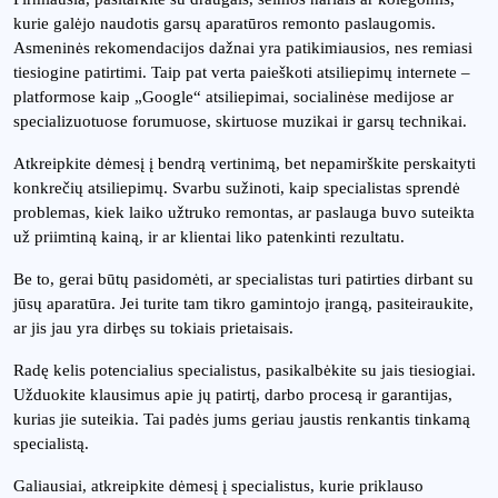
kurie galėjo naudotis garsų aparatūros remonto paslaugomis.
Asmeninės rekomendacijos dažnai yra patikimiausios, nes remiasi
tiesiogine patirtimi. Taip pat verta paieškoti atsiliepimų internete –
platformose kaip „Google“ atsiliepimai, socialinėse medijose ar
specializuotuose forumuose, skirtuose muzikai ir garsų technikai.
Atkreipkite dėmesį į bendrą vertinimą, bet nepamirškite perskaityti
konkrečių atsiliepimų. Svarbu sužinoti, kaip specialistas sprendė
problemas, kiek laiko užtruko remontas, ar paslauga buvo suteikta
už priimtiną kainą, ir ar klientai liko patenkinti rezultatu.
Be to, gerai būtų pasidomėti, ar specialistas turi patirties dirbant su
jūsų aparatūra. Jei turite tam tikro gamintojo įrangą, pasiteiraukite,
ar jis jau yra dirbęs su tokiais prietaisais.
Radę kelis potencialius specialistus, pasikalbėkite su jais tiesiogiai.
Užduokite klausimus apie jų patirtį, darbo procesą ir garantijas,
kurias jie suteikia. Tai padės jums geriau jaustis renkantis tinkamą
specialistą.
Galiausiai, atkreipkite dėmesį į specialistus, kurie priklauso