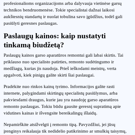
profesionalioms organizacijoms arba dalyvauja vietinėse garsų
technikos bendruomenėse. Tokie specialistai dažnai laikosi
aukštesnių standartų ir nuolat tobulina savo įgūdžius, todėl gali
pasiūlyti geresnes paslaugas.
Paslaugų kainos: kaip nustatyti
tinkamą biudžetą?
Paslaugų kainos garso aparatūros remontui gali labai skirtis. Tai
priklauso nuo specialisto patirties, remonto sudėtingumo ir
medžiagų, kurias jis naudoja. Prieš ieškodami meistrų, verta
apgalvoti, kiek pinigų galite skirti šiai paslaugai.
Pradėkite nuo rinkos kainų tyrimo. Informacijos galite rasti
internete, palygindami skirtingų specialistų pasiūlymus, arba
pakviesdami draugus, kurie jau yra naudoję garso aparatūros
remonto paslaugas. Tokiu būdu gausite geresnį supratimą apie
vidutines kainas ir išvengsite bereikalingų išlaidų.
Nepamirškite atsižvelgti į remonto tipą. Pavyzdžiui, jei jūsų
įrenginys reikalauja tik nedidelio patikrinimo ar smulkių taisymų,