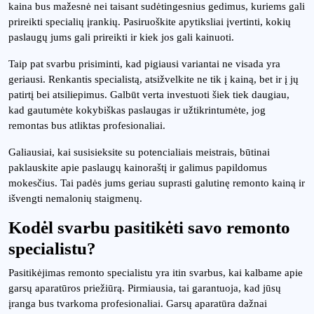
kaina bus mažesnė nei taisant sudėtingesnius gedimus, kuriems gali
prireikti specialių įrankių. Pasiruoškite apytiksliai įvertinti, kokių
paslaugų jums gali prireikti ir kiek jos gali kainuoti.
Taip pat svarbu prisiminti, kad pigiausi variantai ne visada yra
geriausi. Renkantis specialistą, atsižvelkite ne tik į kainą, bet ir į jų
patirtį bei atsiliepimus. Galbūt verta investuoti šiek tiek daugiau,
kad gautumėte kokybiškas paslaugas ir užtikrintumėte, jog
remontas bus atliktas profesionaliai.
Galiausiai, kai susisieksite su potencialiais meistrais, būtinai
paklauskite apie paslaugų kainoraštį ir galimus papildomus
mokesčius. Tai padės jums geriau suprasti galutinę remonto kainą ir
išvengti nemalonių staigmenų.
Kodėl svarbu pasitikėti savo remonto
specialistu?
Pasitikėjimas remonto specialistu yra itin svarbus, kai kalbame apie
garsų aparatūros priežiūrą. Pirmiausia, tai garantuoja, kad jūsų
įranga bus tvarkoma profesionaliai. Garsų aparatūra dažnai