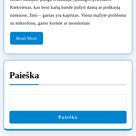
preciziškas
Kiekvienas, kas bent kartą bandė įrašyti dainą ar podkastą
darbas
namuose, žino – garsas yra kaprizas. Viena mažytė problema
muzikos
su mikrofonu, garso kortele ar monitoriais
kūrėjams
Read
Read More
More
Paieška
Paieška