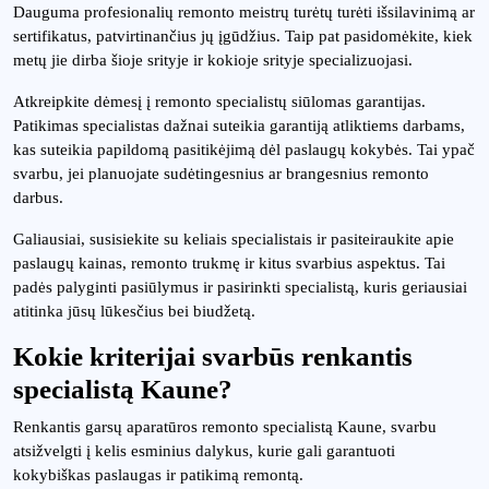
Dauguma profesionalių remonto meistrų turėtų turėti išsilavinimą ar
sertifikatus, patvirtinančius jų įgūdžius. Taip pat pasidomėkite, kiek
metų jie dirba šioje srityje ir kokioje srityje specializuojasi.
Atkreipkite dėmesį į remonto specialistų siūlomas garantijas.
Patikimas specialistas dažnai suteikia garantiją atliktiems darbams,
kas suteikia papildomą pasitikėjimą dėl paslaugų kokybės. Tai ypač
svarbu, jei planuojate sudėtingesnius ar brangesnius remonto
darbus.
Galiausiai, susisiekite su keliais specialistais ir pasiteiraukite apie
paslaugų kainas, remonto trukmę ir kitus svarbius aspektus. Tai
padės palyginti pasiūlymus ir pasirinkti specialistą, kuris geriausiai
atitinka jūsų lūkesčius bei biudžetą.
Kokie kriterijai svarbūs renkantis
specialistą Kaune?
Renkantis garsų aparatūros remonto specialistą Kaune, svarbu
atsižvelgti į kelis esminius dalykus, kurie gali garantuoti
kokybiškas paslaugas ir patikimą remontą.