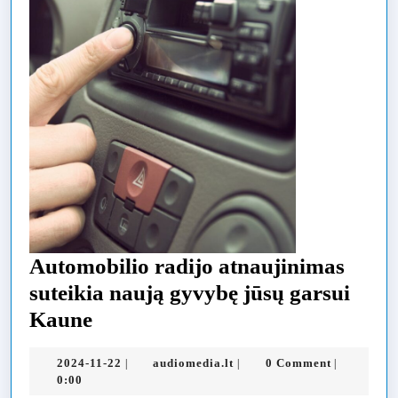
Automobilio radijo atnaujinimas
suteikia naują gyvybę jūsų garsui
Automobilio
Kaune
radijo
2024-
audiomedia.lt
2024-11-22
audiomedia.lt
0 Comment
|
|
|
atnaujinimas
11-
0:00
22