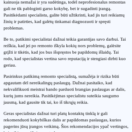
kainuoja nemažai ir yra sudėtinga, todėl neprofesionalus remontas
gali ne tik pabloginti garso kokybę, bet ir sugadinti įrangą.
Pasitikėdami specialistu, galite būti užtikrinti, kad jis turi reikiamų
žinių ir patirties, kad galėtų tinkamai diagnozuoti ir spręsti
problemas.
Be to, patikimi specialistai dažnai teikia garantijas savo darbui. Tai
reiškia, kad jei po remonto iškyla kokių nors problemų, galėsite
grįžti ir tikėtis, kad jos bus išspręstos be papildomų išlaidų. Tai
rodo, kad specialistas vertina savo reputaciją ir stengiasi dirbti kuo
geriau.
Pasirinkus patikimą remonto specialistą, sumažėja ir rizika būti
apgautam dėl nereikalingų paslaugų. Dažnai pasitaiko, kad
nekvalifikuoti meistrai bando parduoti brangias paslaugas ar dalis,
kurių jums nereikia. Pasitikėjimas specialistu suteikia saugumo
jausmą, kad gausite tik tai, ko iš tikrųjų reikia.
Geras specialistas dažnai turi platų kontaktų tinklą ir gali
rekomenduoti kokybiškas dalis ar papildomas paslaugas, kurios
pagerins jūsų įrangos veikimą. Šios rekomendacijos ypač vertingos,