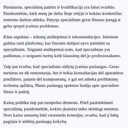
Pirmiausia, specialistų patirtis ir kvalifikacija yra labai svarbūs.
Pasidomėkite, kiek metų jie dirba šioje srityje ir kokius konkrečius
remonto darbus atlieka. Patyręs specialistas gerai išmano įrangą ir
geba spręsti įvairias problemas.
Kitas aspektas – klientų atsiliepimai ir rekomendacijos. Internete
galima rasti platformų, kur žmonės dalijasi savo patirtimi su
specialistais. Teigiami atsiliepimai rodo, kad specialistas yra
patikimas, o neigiami turėtų kelti klausimų dėl jo profesionalumo.
Taip pat svarbu, kad specialistas siūlytų įvairias paslaugas. Geras
meistras ne tik remontuoja, bet ir teikia konsultacijas dėl aparatūros
priežiūros, pataria dėl komponentų, o gal net atlieka profilaktinę
techninę apžiūrą. Platus paslaugų spektras liudija apie specialisto
žinias ir patirtį.
Kainų politika taip pat nusipelno dėmesio. Prieš pasirinkdami
specialistą, pasidomėkite, kokius įkainius taiko skirtingi meistrai.
Nors kaina neturėtų būti vienintelis kriterijus, svarbu, kad ji būtų
pagrįsta ir atitiktų paslaugų kokybę.