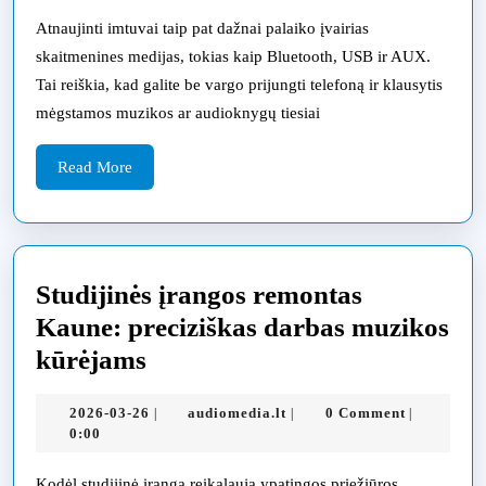
suteikia
naują
Atnaujinti imtuvai taip pat dažnai palaiko įvairias
skaitmenines medijas, tokias kaip Bluetooth, USB ir AUX.
gyvybę
Tai reiškia, kad galite be vargo prijungti telefoną ir klausytis
jūsų
mėgstamos muzikos ar audioknygų tiesiai
garsui
Kaune
Read
Read More
More
Studijinės įrangos remontas
Kaune: preciziškas darbas muzikos
Studijinės
kūrėjams
įrangos
2026-
audiomedia.lt
2026-03-26
audiomedia.lt
0 Comment
|
|
|
remontas
03-
0:00
Kaune:
26
Kodėl studijinė įranga reikalauja ypatingos priežiūros